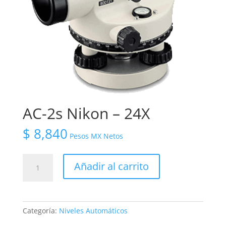
AC-2s Nikon – 24X
$
8,840
Pesos MX Netos
AC-
Añadir al carrito
2s
Nikon
-
24X
Categoría:
Niveles Automáticos
cantidad