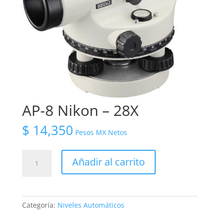
AP-8 Nikon – 28X
$
14,350
Pesos MX Netos
AP-
Añadir al carrito
8
Nikon
-
28X
Categoría:
Niveles Automáticos
cantidad