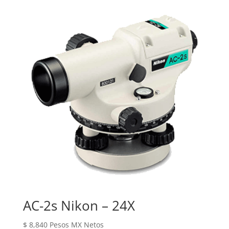
original
actual
era:
es:
$ 7,830.
$ 6,750.
AC-2s Nikon – 24X
$
8,840
Pesos MX Netos