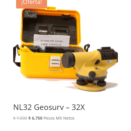
¡Oferta!
NL32 Geosurv – 32X
El
El
$
7,830
$
6,750
Pesos MX Netos
precio
precio