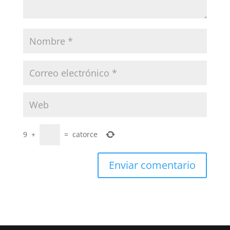
9
+
=
catorce