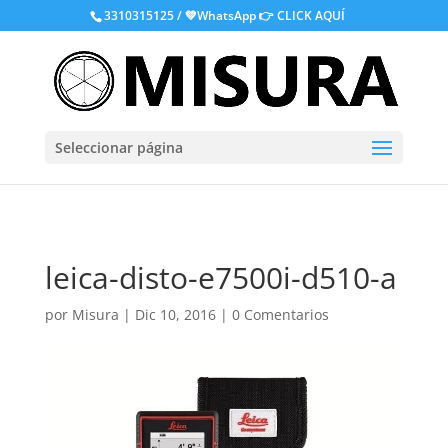
.
3310315125 / 💚WhatsApp
👉 CLICK AQUÍ
Seleccionar página
leica-disto-e7500i-d510-a
por
Misura
|
Dic 10, 2016
|
0 Comentarios