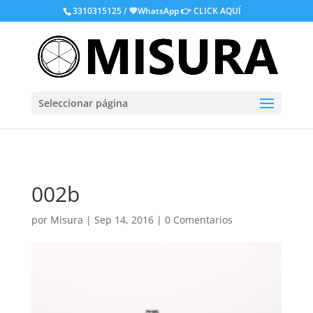
.
3310315125 / 💚WhatsApp
👉 CLICK AQUÍ
Seleccionar página
002b
por
Misura
|
Sep 14, 2016
|
0 Comentarios