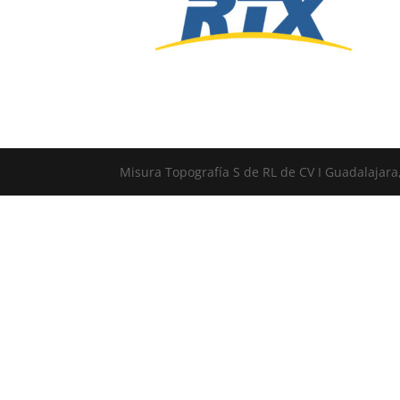
Misura Topografía S de RL de CV I Guadalajara,