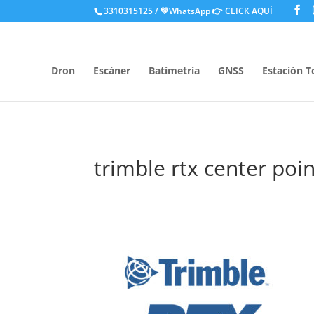
.
3310315125 / 💚WhatsApp
👉 CLICK AQUÍ
Dron
Escáner
Batimetría
GNSS
Estación T
trimble rtx center poin