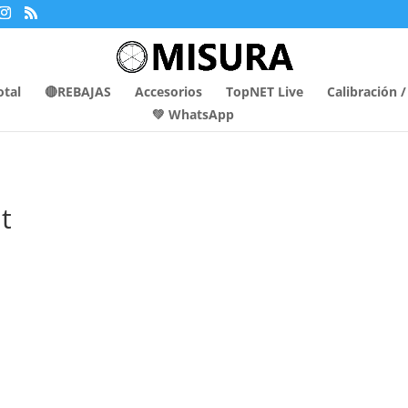
otal
🔴REBAJAS
Accesorios
TopNET Live
Calibración 
💚 WhatsApp
t