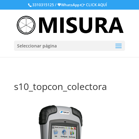
.
3310315125 / 💚WhatsApp
👉 CLICK AQUÍ
Seleccionar página
s10_topcon_colectora