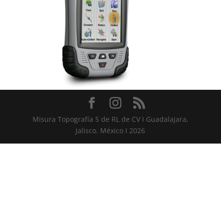
Misura Topografía S de RL de CV I Guadalajara,
Jalisco. México I 2026