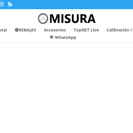
otal
🔴REBAJAS
Accesorios
TopNET Live
Calibración 
💚 WhatsApp