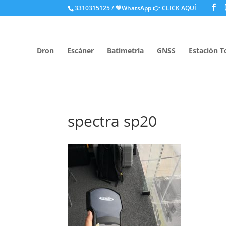
.
3310315125 / 💚WhatsApp
👉 CLICK AQUÍ
Dron
Escáner
Batimetría
GNSS
Estación T
spectra sp20