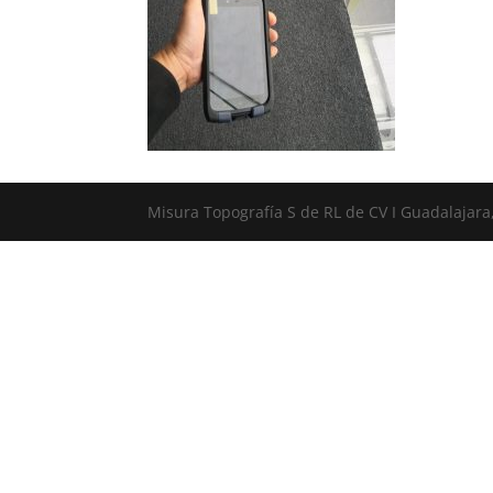
Misura Topografía S de RL de CV I Guadalajara,