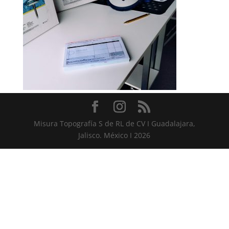
Misura Topografía S de RL de CV I Guadalajara,
Jalisco. México I 2026