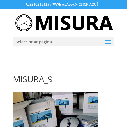
.
3310315125 / 💚WhatsApp
👉 CLICK AQUÍ
Seleccionar página
MISURA_9