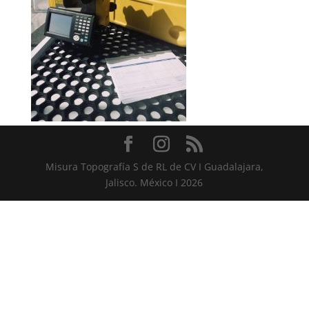
Misura Topografía S de RL de CV I Guadalajara,
Jalisco. México I 2026