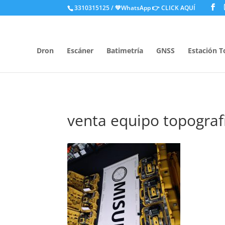
.
3310315125 / 💚WhatsApp
👉 CLICK AQUÍ
Dron
Escáner
Batimetría
GNSS
Estación T
venta equipo topograf