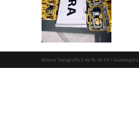
Misura Topografía S de RL de CV I Guadalajara,