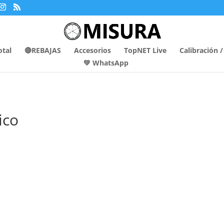
otal
🔴REBAJAS
Accesorios
TopNET Live
Calibración 
💚 WhatsApp
ico