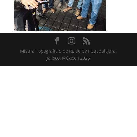
Misura Topografía S de RL de CV I Guadalajara,
Jalisco. México I 2026