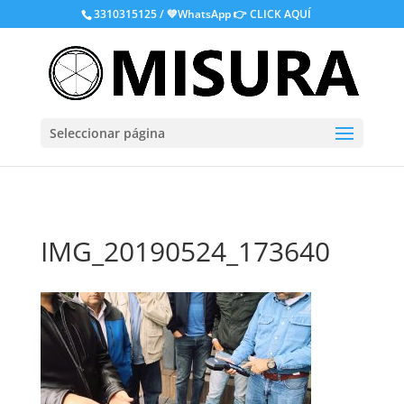
.
3310315125 / 💚WhatsApp
👉 CLICK AQUÍ
Seleccionar página
IMG_20190524_173640