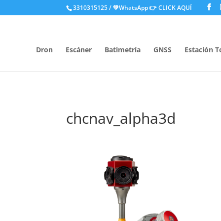
.
3310315125 / 💚WhatsApp
👉 CLICK AQUÍ
Dron
Escáner
Batimetría
GNSS
Estación T
chcnav_alpha3d