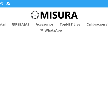
otal
🔴REBAJAS
Accesorios
TopNET Live
Calibración 
💚 WhatsApp