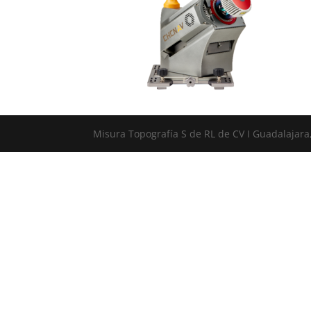
Misura Topografía S de RL de CV I Guadalajara,