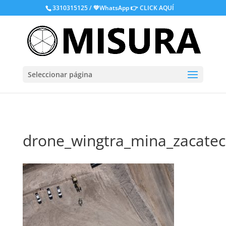
.
3310315125 / 💚WhatsApp
👉 CLICK AQUÍ
Seleccionar página
drone_wingtra_mina_zacatec