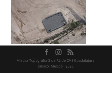
Misura Topografía S de RL de CV I Guadalajara,
Jalisco. México I 2026