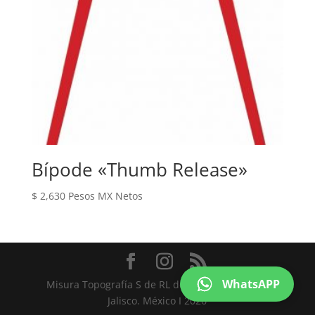
Bípode «Thumb Release»
$
2,630
Pesos MX Netos
WhatsAPP
Misura Topografía S de RL de CV I Guadalajara,
Jalisco. México I 2026