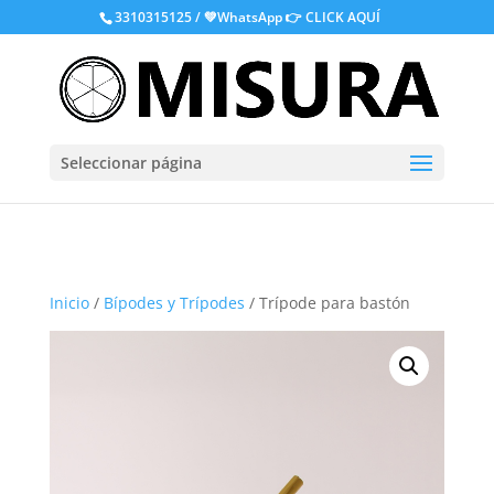
.
3310315125 / 💚WhatsApp
👉 CLICK AQUÍ
Seleccionar página
Inicio
/
Bípodes y Trípodes
/ Trípode para bastón