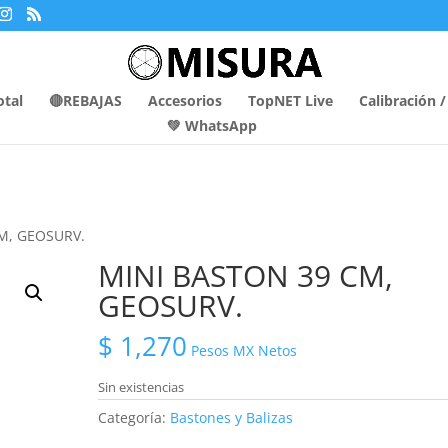
otal
🔴REBAJAS
Accesorios
TopNET Live
Calibración 
💚 WhatsApp
M, GEOSURV.
MINI BASTON 39 CM,
GEOSURV.
$
1,270
Pesos MX Netos
Sin existencias
Categoría:
Bastones y Balizas