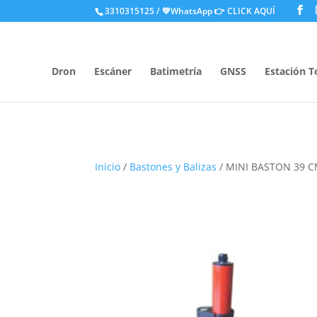
.
3310315125 / 💚WhatsApp
👉 CLICK AQUÍ
Dron
Escáner
Batimetría
GNSS
Estación T
Inicio
/
Bastones y Balizas
/ MINI BASTON 39 C