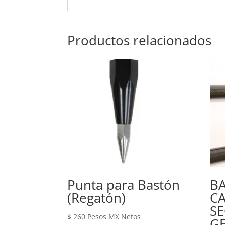
Productos relacionados
Punta para Bastón
BA
(Regatón)
C
SE
$
260
Pesos MX Netos
G