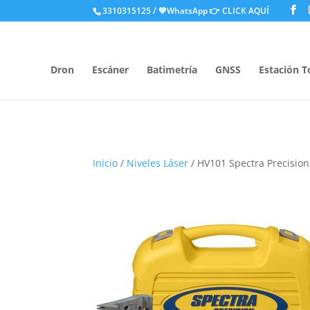
.
3310315125 / 💚WhatsApp
👉 CLICK AQUÍ
Dron
Escáner
Batimetría
GNSS
Estación T
Inicio
/
Niveles Láser
/ HV101 Spectra Precision 