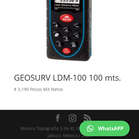
GEOSURV LDM-100 100 mts.
$
3,190
Pesos MX Netos
WhatsAPP
Misura Topografía S de RL de CV I Guadalajara,
Jalisco. México I 2026