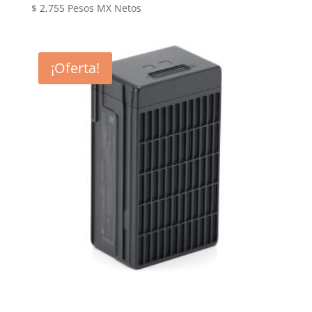
$
2,755
Pesos MX Netos
¡Oferta!