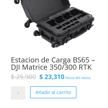
Estacion de Carga BS65 –
DJI Matrice 350/300 RTK
El
El
$
25,900
$
23,310
Pesos MX Netos
precio
precio
original
actual
Estacion
era:
es:
Añadir al carrito
de
$ 25,900.
$ 23,310.
Carga
BS65