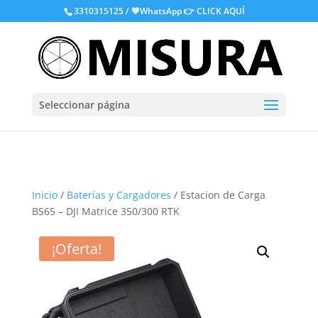
.
3310315125 / 💚WhatsApp
👉 CLICK AQUÍ
Seleccionar página
Inicio
/
Baterías y Cargadores
/ Estacion de Carga
BS65 – DJI Matrice 350/300 RTK
¡Oferta!