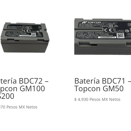
tería BDC72 –
Batería BDC71 
opcon GM100
Topcon GM50
S200
$
4,930
Pesos MX Netos
370
Pesos MX Netos