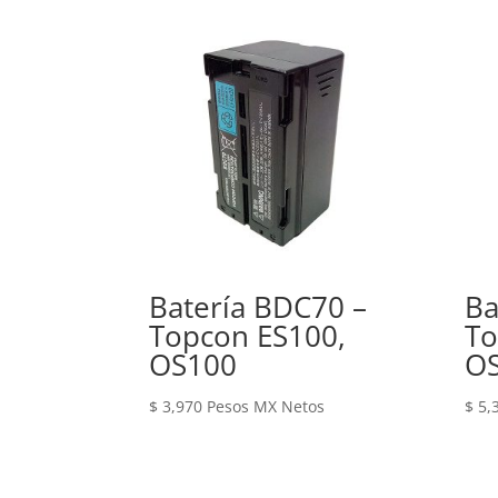
Batería BDC70 –
Ba
Topcon ES100,
T
OS100
O
$
3,970
Pesos MX Netos
$
5,