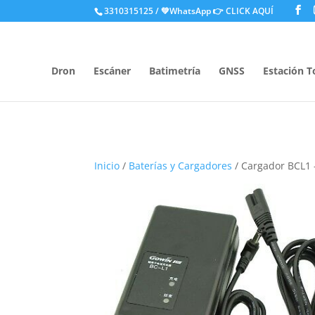
.
3310315125 / 💚WhatsApp
👉 CLICK AQUÍ
Dron
Escáner
Batimetría
GNSS
Estación T
Inicio
/
Baterías y Cargadores
/ Cargador BCL1 