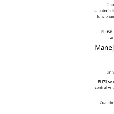
Obte
La batería 
funcionam
El USB
car
Manejo
Un v
El i73 se
control An
Cuando s