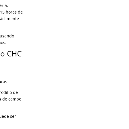
ería.
 15 horas de
fácilmente
 usando
nos.
ico CHC
uras.
rodillo de
os de campo
puede ser