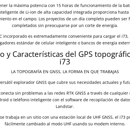
ner la máxima potencia con 15 horas de funcionamiento de la bat
inteligente de Li-ion de alta capacidad integrada proporciona hasta
iento en el campo. Los proyectos de un día completo pueden ser 
completados sin preocuparse por un corte de energía.
-C incorporado es extremadamente conveniente para cargar el i73,
gadores estándar de celular inteligente o bancos de energía exter
 y Características del GPS topográf
i73
LA TOPOGRAFÍA EN GNSS, LA FORMA EN QUE TRABAJAS
ersátil explorador GNSS que cubre sus necesidades actuales y fut
 conecta sin problemas a las redes RTK GNSS a través de cualquier 
droid o teléfono inteligente con el software de recopilación de dat
Landstar.
e trabaja en un sitio con una estación local de UHF GNSS, el i73 
fácilmente cambiado al modo UHF usando su modem interno.