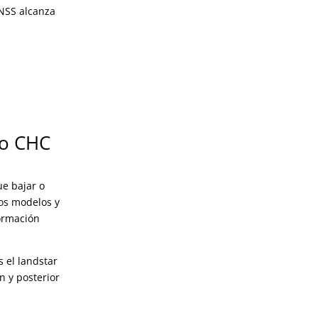
NSS alcanza
co CHC
ue bajar o
os modelos y
formación
 el landstar
 y posterior