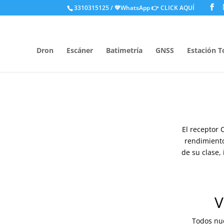
.
3310315125 / 💚WhatsApp
👉 CLICK AQUÍ
Dron
Escáner
Batimetría
GNSS
Estación T
El receptor 
rendimiento
de su clase,
V
Todos nu