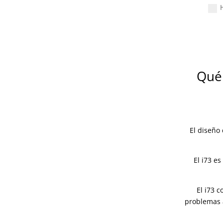
Qué
El diseño
El i73 e
El i73 
problemas 