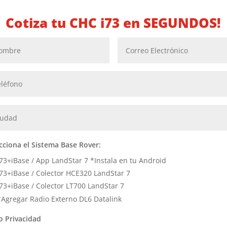
Cotiza tu CHC i73 en SEGUNDOS!
cciona el Sistema Base Rover:
i73+iBase / App LandStar 7 *Instala en tu Android
i73+iBase / Colector HCE320 LandStar 7
i73+iBase / Colector LT700 LandStar 7
*Agregar Radio Externo DL6 Datalink
o Privacidad