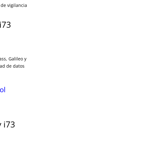
de vigilancia
i73
ss, Galileo y
dad de datos
ol
 i73