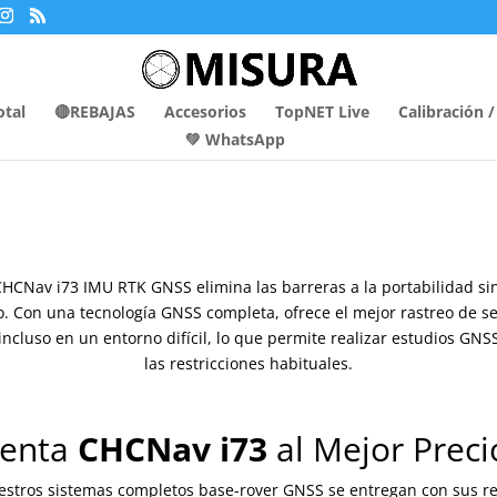
otal
🔴REBAJAS
Accesorios
TopNET Live
Calibración 
💚 WhatsApp
CHCNav i73 IMU RTK GNSS elimina las barreras a la portabilidad sin 
. Con una tecnología GNSS completa, ofrece el mejor rastreo de 
 incluso en un entorno difícil, lo que permite realizar estudios GNS
las restricciones habituales.
enta
CHCNav i73
al Mejor Preci
estros sistemas completos base-rover GNSS se entregan con sus re