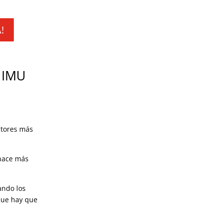
!
 IMU
ptores más
 hace más
ando los
que hay que