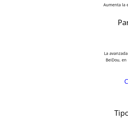
Aumenta la e
Pa
La avanzada 
BeiDou, en 
C
Tip