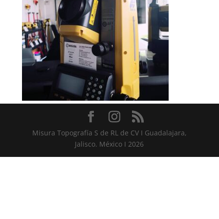
Misura Topografía S de RL de CV I Guadalajara,
Jalisco. México I 2026