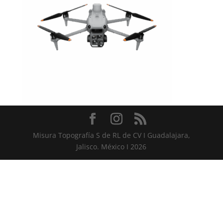
Misura Topografía S de RL de CV I Guadalajara,
Jalisco. México I 2026