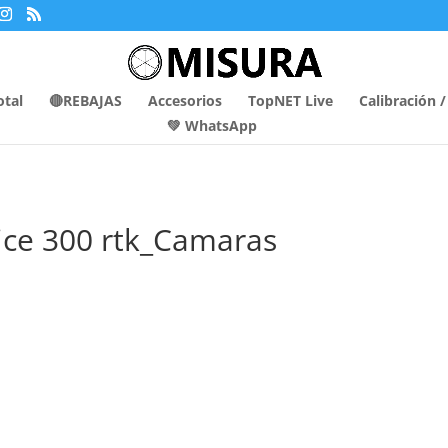
otal
🔴REBAJAS
Accesorios
TopNET Live
Calibración 
💚 WhatsApp
ice 300 rtk_Camaras