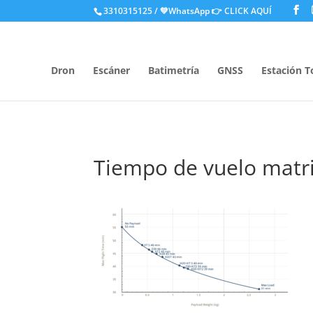
.
3310315125 / 💚WhatsApp
👉 CLICK AQUÍ
Dron
Escáner
Batimetría
GNSS
Estación T
Tiempo de vuelo matr