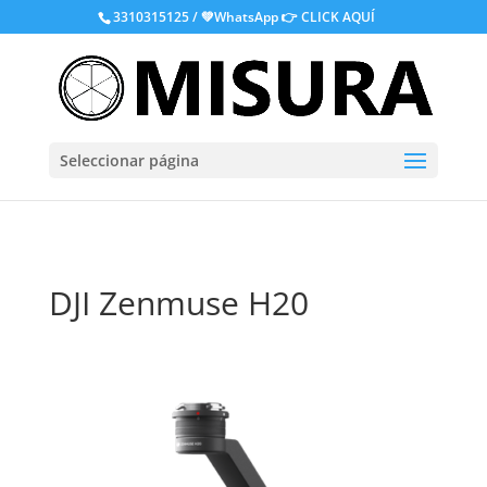
.
3310315125 / 💚WhatsApp
👉 CLICK AQUÍ
Seleccionar página
DJI Zenmuse H20