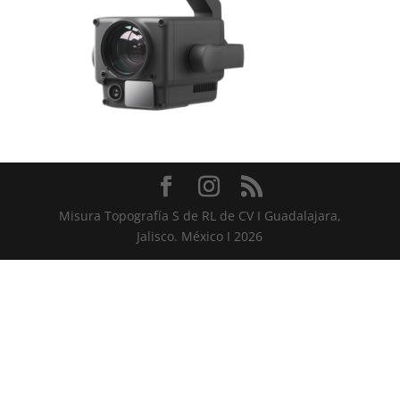
Misura Topografía S de RL de CV I Guadalajara,
Jalisco. México I 2026