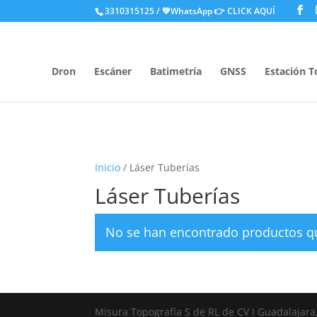
.
3310315125 / 💚WhatsApp
👉 CLICK AQUÍ
Dron
Escáner
Batimetría
GNSS
Estación T
Inicio
/ Láser Tuberías
Láser Tuberías
No se han encontrado productos qu
Misura Topografía S de RL de CV I Guadalajara,