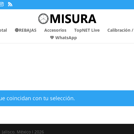
otal
🔴REBAJAS
Accesorios
TopNET Live
Calibración 
💚 WhatsApp
e coincidan con tu selección.
 Jalisco. México I 2026