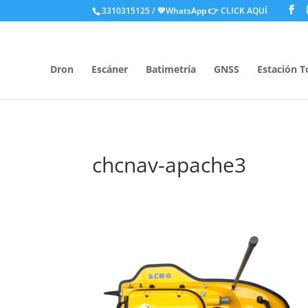
.
3310315125 / 💚WhatsApp
👉 CLICK AQUÍ
Dron
Escáner
Batimetría
GNSS
Estación T
chcnav-apache3