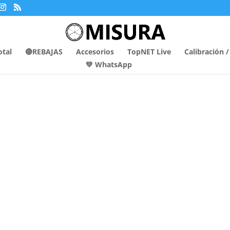
otal
🔴REBAJAS
Accesorios
TopNET Live
Calibración 
💚 WhatsApp