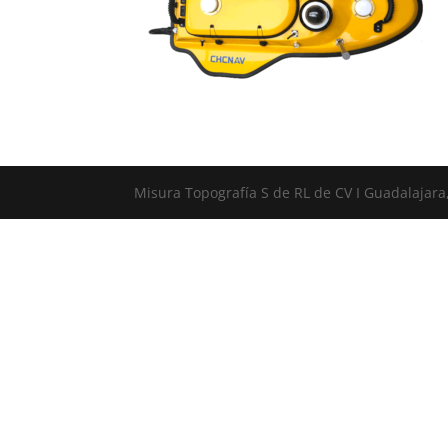
Misura Topografía S de RL de CV I Guadalajara,